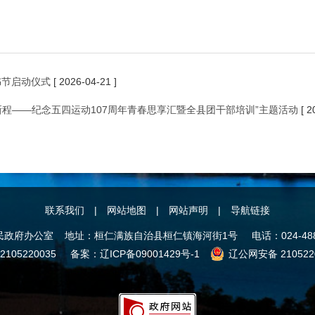
书节启动仪式
[ 2026-04-21 ]
启新程——纪念五四运动107周年青春思享汇暨全县团干部培训”主题活动
[ 2
联系我们
|
网站地图
|
网站声明
|
导航链接
办公室 地址：桓仁满族自治县桓仁镇海河街1号 电话：024-4882246
105220035 备案：
辽ICP备09001429号-1
辽公网安备 2105