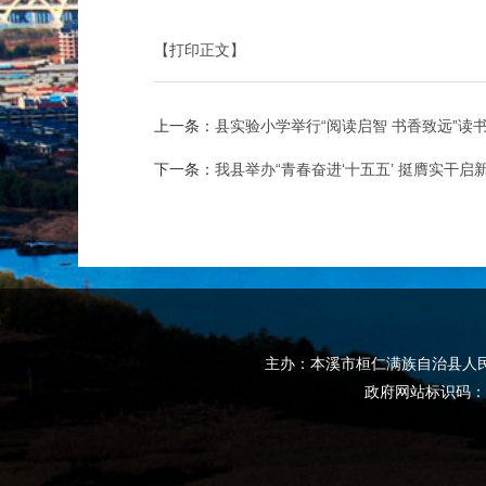
【打印正文】
上一条：
县实验小学举行“阅读启智 书香致远”读
下一条：
我县举办“青春奋进‘十五五’ 挺膺实干
主办：本溪市桓仁满族自治县人民政府
政府网站标识码：2