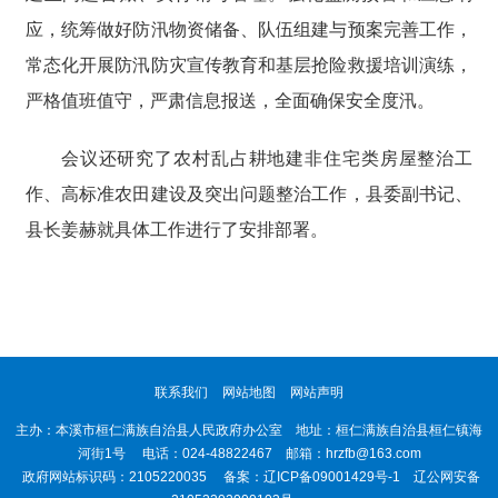
应，统筹做好防汛物资储备、队伍组建与预案完善工作，
常态化开展防汛防灾宣传教育和基层抢险救援培训演练，
严格值班值守，严肃信息报送，全面确保安全度汛。
会议还研究了农村乱占耕地建非住宅类房屋整治工
作、高标准农田建设及突出问题整治工作，县委副书记、
县长姜赫就具体工作进行了安排部署。
联系我们
网站地图
网站声明
主办：本溪市桓仁满族自治县人民政府办公室 地址：桓仁满族自治县桓仁镇海
河街1号 电话：024-48822467 邮箱：hrzfb@163.com
政府网站标识码：2105220035 备案：
辽ICP备09001429号-1
辽公网安备