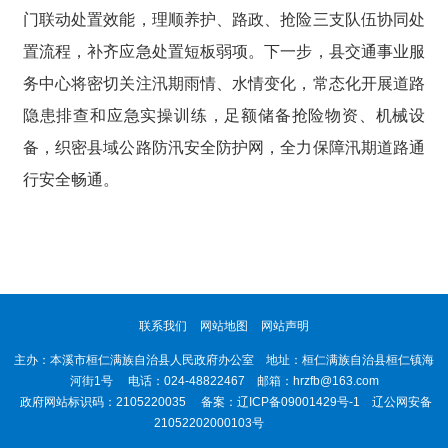
门联动处置效能，理顺养护、路政、抢险三支队伍协同处
置流程，补齐应急处置短板弱项。下一步，县交通事业服
务中心将密切关注汛期雨情、水情变化，常态化开展道路
隐患排查和应急实操训练，足额储备抢险物资、机械设
备，织密县域公路防汛安全防护网，全力保障汛期道路通
行安全畅通。
联系我们
网站地图
网站声明
主办：本溪市桓仁满族自治县人民政府办公室 地址：桓仁满族自治县桓仁镇海
河街1号 电话：024-48822467 邮箱：hrzfb@163.com
政府网站标识码：2105220035 备案：
辽ICP备09001429号-1
辽公网安备
21052202000103号