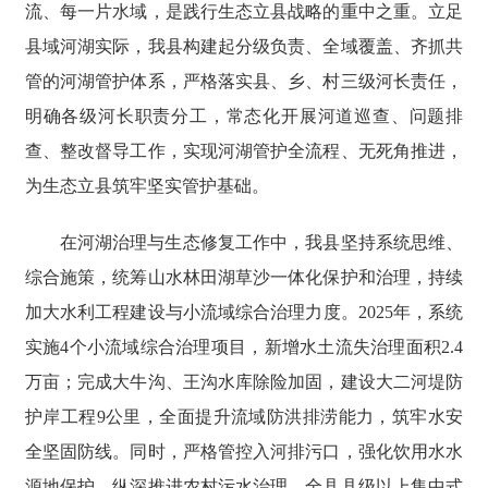
流、每一片水域，是践行生态立县战略的重中之重。立足
县域河湖实际，我县构建起分级负责、全域覆盖、齐抓共
管的河湖管护体系，严格落实县、乡、村三级河长责任，
明确各级河长职责分工，常态化开展河道巡查、问题排
查、整改督导工作，实现河湖管护全流程、无死角推进，
为生态立县筑牢坚实管护基础。
在河湖治理与生态修复工作中，我县坚持系统思维、
综合施策，统筹山水林田湖草沙一体化保护和治理，持续
加大水利工程建设与小流域综合治理力度。2025年，系统
实施4个小流域综合治理项目，新增水土流失治理面积2.4
万亩；完成大牛沟、王沟水库除险加固，建设大二河堤防
护岸工程9公里，全面提升流域防洪排涝能力，筑牢水安
全坚固防线。同时，严格管控入河排污口，强化饮用水水
源地保护，纵深推进农村污水治理，全县县级以上集中式