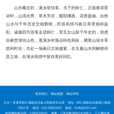
山水藏古韵，满乡迎佳客。当下的桓仁，正值春深景
浓时，山清水秀、草木芳菲，暖阳拂面、花香盈袖。自然
山水与千年历史交相辉映，民俗风情与春日美景相得益
彰。诚邀四方游客走进桓仁，登五女山探千年史韵，游虎
谷峡赏湖光山色，逛满乡村落品特色风味，栖青山绿水享
悠闲时光，共赴一场春日文旅盛宴，在太极山水间解锁诗
意之旅，在满乡风情中留存美好回忆。
联系我们
网站地图
网站声明
主办：本溪市桓仁满族自治县人民政府办公室 地址：桓仁满族自治县桓仁镇海
河街1号 电话：024-48822467 邮箱：hrzfb@163.com
政府网站标识码：2105220035 备案：
辽ICP备09001429号-1
辽公网安备