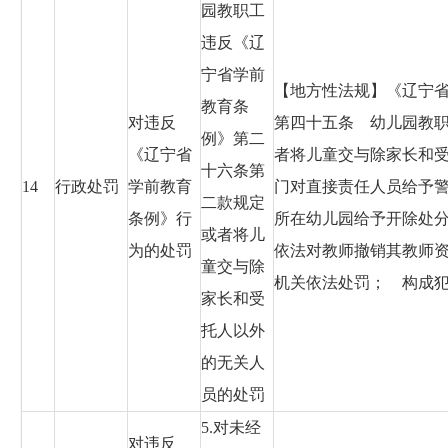
园教职工
违反《辽
宁省学前
【地方性法规】《辽宁省学
教育条
对违反
第四十五条 幼儿园教
例》第二
《辽宁省
者将儿童交与除家长和
十六条第
14
行政处罚
学前教育
门对直接责任人员给予
二款规定
条例》行
所在幼儿园给予开除处
或者将儿
为的处罚
依法对教师撤销其教师
童交与除
机关依法处罚； 构成
家长和受
托人以外
的无关人
员的处罚
5.对未经
对违反