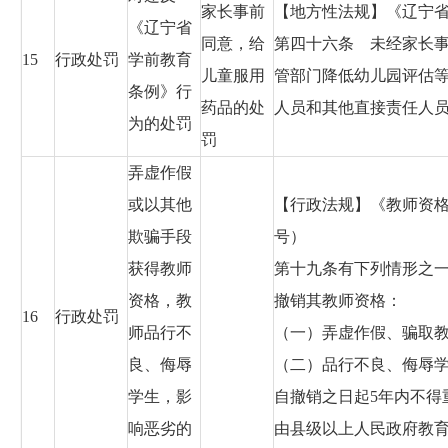
家长事前
【地方性法规】《辽宁省学
《辽宁省
同意，给
第四十六条 未经家长
15
行政处罚
学前教育
儿童服用
管部门降低幼儿园评估
条例》行
药品的处
人员和其他直接责任人
为的处罚
罚
弄虚作假
或以其他
【行政法规】《教师资格条
欺骗手段
号）
获得教师
第十九条有下列情形之
资格，教
撤销其教师资格：
16
行政处罚
师品行不
（一）弄虚作假、骗取
良、侮辱
（二）品行不良、侮辱
学生，影
自撤销之日起5年内不得
响恶劣的
由县级以上人民政府教