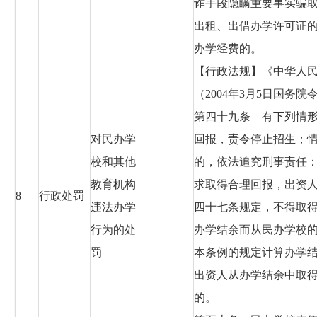
诈手段隐瞒重要事实骗取
出租、出借办学许可证的
办学经费的。
【行政法规】《中华人
（2004年3月5日国务院令
第四十九条 有下列情
对民办学
回报，责令停止招生；
校和其他
的，依法追究刑事责任
教育机构
求取得合理回报，出资
8
行政处罚
违法办学
四十七条规定，不得取
行为的处
办学结余而从民办学校
罚
本条例的规定计算办学
出资人从办学结余中取
的。