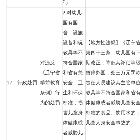
罚
2.对幼儿
园有园
舍、设施
设备和玩
【地方性法规】《辽宁省学
教具等不
第四十三条 幼儿园有
对违反
符合国家
期改正，降低其评估等
《辽宁省
和省有关
暂停办园，处三万元罚
12
行政处罚
学前教育
安全、卫
责任人员建议其主管单
条例》行
生和环保
教具等不符合国家和省
为的处罚
标准，损
体健康或者威胁儿童安
害儿童身
标准的食品、饮用水的
体健康或
儿童人身安全事故的。
者威胁儿