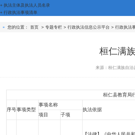
+
执法主体及执法人员名录
+
行政执法事项清单
您的位置：
首页
>
专题专栏
>
行政执法信息公示平台
>
行政执法
​桓仁满
来源：​桓仁满族自
桓仁县教育局
事项名称
序号
事项类型
执法依据
项目
子项
【法律】《中华人民共和国