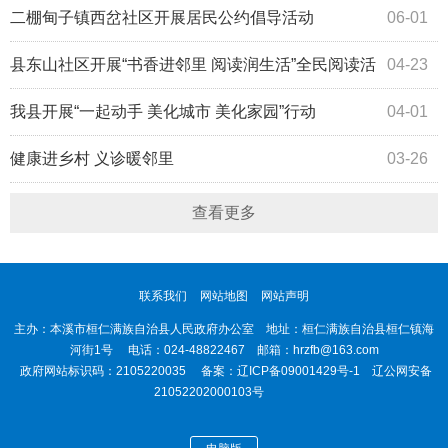
二棚甸子镇西岔社区开展居民公约倡导活动
06-01
县东山社区开展“书香进邻里 阅读润生活”全民阅读活
04-23
动
我县开展“一起动手 美化城市 美化家园”行动
04-01
健康进乡村 义诊暖邻里
03-26
查看更多
联系我们
网站地图
网站声明
主办：本溪市桓仁满族自治县人民政府办公室 地址：桓仁满族自治县桓仁镇海
河街1号 电话：024-48822467 邮箱：hrzfb@163.com
政府网站标识码：2105220035 备案：
辽ICP备09001429号-1
辽公网安备
21052202000103号