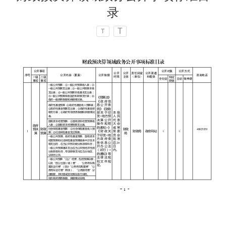
录
T
T