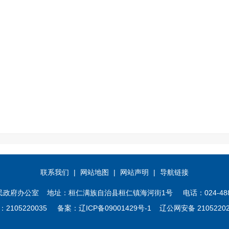
联系我们
|
网站地图
|
网站声明
|
导航链接
办公室 地址：桓仁满族自治县桓仁镇海河街1号 电话：024-4882246
2105220035 备案：
辽ICP备09001429号-1
辽公网安备 21052