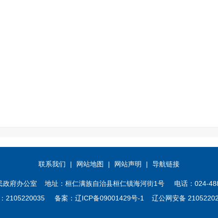
联系我们
|
网站地图
|
网站声明
|
导航链接
办公室 地址：桓仁满族自治县桓仁镇海河街1号 电话：024-4882246
2105220035 备案：
辽ICP备09001429号-1
辽公网安备 21052