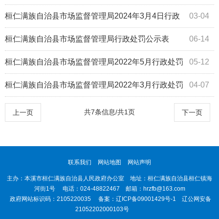
查公示表
桓仁满族自治县市场监督管理局2024年3月4日行政
03-04
处罚案件公示
桓仁满族自治县市场监督管理局行政处罚公示表
06-14
（药品）
桓仁满族自治县市场监督管理局2022年5月行政处罚
05-12
案件信息公开表
桓仁满族自治县市场监督管理局2022年3月行政处罚
04-07
案件信息公开表
共7条信息/共1页
上一页
下一页
联系我们
网站地图
网站声明
主办：本溪市桓仁满族自治县人民政府办公室 地址：桓仁满族自治县桓仁镇海
河街1号 电话：024-48822467 邮箱：hrzfb@163.com
政府网站标识码：2105220035 备案：
辽ICP备09001429号-1
辽公网安备
21052202000103号