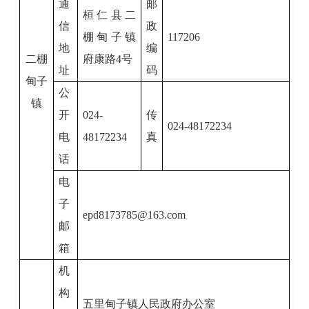
通
邮
桓仁县二
信
政
棚甸子镇
117206
地
编
二棚
府康路
4
号
址
码
甸子
公
镇
开
024-
传
024-48172234
电
48172234
真
话
电
子
epd8173785@163.com
邮
箱
机
构
五里甸子镇人民政府办公室