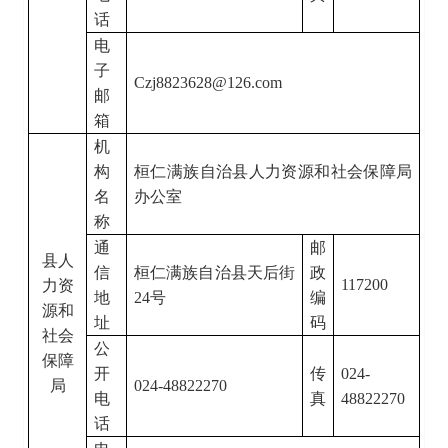
话
电
子
Czj8823628@126.com
邮
箱
机
构
桓仁满族自治县人力资源和社会保障局
名
办公室
称
通
邮
县人
信
桓仁满族自治县天后街
政
117200
力资
地
24
号
编
源和
址
码
社会
公
保障
开
传
024-
局
024-48822270
电
真
48822270
话