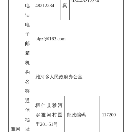
024-48212234
电
48212234
真
话
电
子
plpzf@163.com
邮
箱
机
构
雅河乡人民政府办公室
名
称
通
桓仁县雅河
信
乡雅河村围
邮政编码
117200
地
里
201-51
号
雅河
址