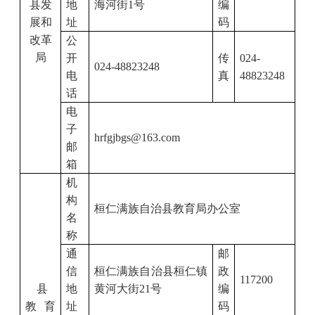
县发
地
海河街
1
号
编
展和
址
码
改革
公
局
开
传
024-
024-48823248
电
真
48823248
话
电
子
hrfgjbgs@163.com
邮
箱
机
构
桓仁满族自治县教育局办公室
名
称
通
邮
信
桓仁满族自治县桓仁镇
政
117200
县
地
黄河大街
2
1
号
编
教育
址
码