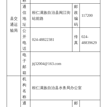
称
通
邮
信
桓仁满族自治县闽江街
政
117200
县交
地
站前路
编
通运
址
码
输局
公
开
传
024-
024-
48822381
电
真
48839629
话
电
子
jtj32004@163.com
邮
箱
机
构
桓仁满族自治县水务局办公室
名
称
通
邮