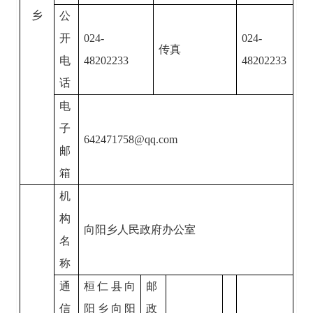
乡
公
开
024-
024-
传真
电
48202233
48202233
话
电
子
642471758@qq.com
邮
箱
机
构
向阳乡人民政府办公室
名
称
通
桓仁县向
邮
信
阳乡向阳
政