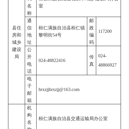
名
室
称
通
邮
县住
信
桓仁满族自治县桓仁镇
政
117200
房和
地
黎明街
54
号
编
城乡
址
码
建设
公
024-
局
开
传
024-48822416
电
真
48866927
话
电
子
hrxzjjhrxzjj@163.com
邮
箱
机
构
桓仁满族自治县交通运输局办公室
名