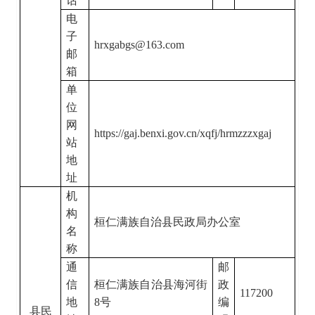
话
电
子
hrxgabgs@163.com
邮
箱
单
位
网
https://gaj.benxi.gov.cn/xqfj/hrmzzzxgaj
站
地
址
机
构
桓仁满族自治县民政局办公室
名
称
通
邮
信
桓仁满族自治县海河街
政
117200
地
8号
编
县民