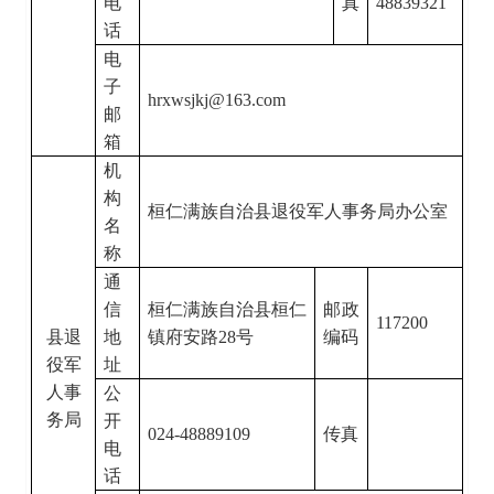
电
真
48839321
话
电
子
hrxwsjkj@163.com
邮
箱
机
构
桓仁满族自治县退役军人事务局办公室
名
称
通
信
桓仁满族自治县桓仁
邮政
117200
县退
地
镇府安路
28
号
编码
役军
址
人事
公
务局
开
024-48889109
传真
电
话