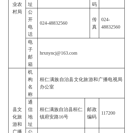
业农
址
码
村局
公
开
传
024-
024-48832560
电
真
48832560
话
电
子
hrxnyncj@163.com
邮
箱
机
构
桓仁满族自治县文化旅游和广播电视局
名
办公室
称
通
县文
信
桓仁满族自治县桓仁
邮政
117200
化旅
地
镇府安路
16
号
编码
游和
址
广播
公