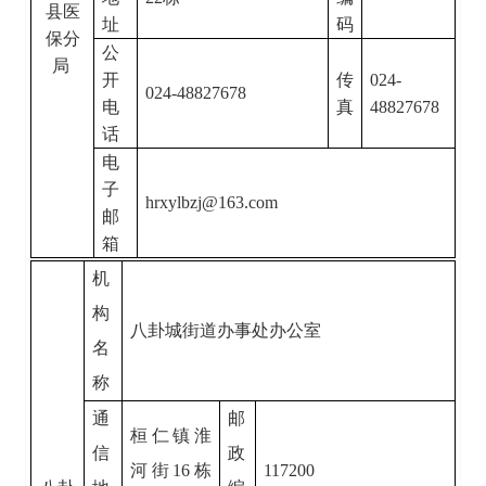
县医
址
码
保分
公
局
开
传
024-
024-48827678
电
真
48827678
话
电
子
hrxylbzj@163.com
邮
箱
机
构
八卦城街道办事处办公室
名
称
通
邮
桓仁镇淮
信
政
河街
16
栋
117200