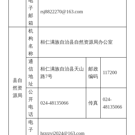
电
子
rsj8822270@163.com
邮
箱
机
构
桓仁满族自治县自然资源局办公室
名
称
通
信
桓仁满族自治县天山
邮政
117200
地
路
7
号
编码
县自
址
然资
公
源局
开
024-
024-48135066
传真
电
48135066
话
电
子
hrzrzyj2024@163.com