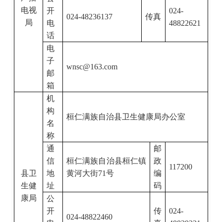
电视
开
024-
024-48236137
传真
局
电
48822621
话
电
子
wnsc@163.com
邮
箱
机
构
桓仁满族自治县卫生健康局办公室
名
称
通
邮
信
桓仁满族自治县桓仁镇
政
117200
县卫
地
黄河大街
71号
编
生健
址
码
康局
公
开
传
024-
024-48822460