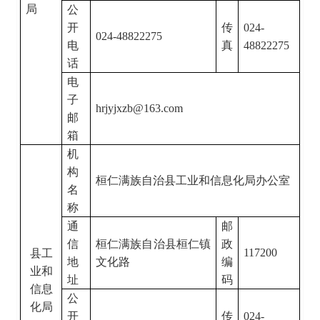
局
公
开
传
024-
024-48822275
电
真
48822275
话
电
子
hrjyjxzb@163.com
邮
箱
机
构
桓仁满族自治县工业和信息化局办公室
名
称
通
邮
信
桓仁满族自治县桓仁镇
政
117200
县工
地
文化路
编
业和
址
码
信息
公
化局
开
传
024-