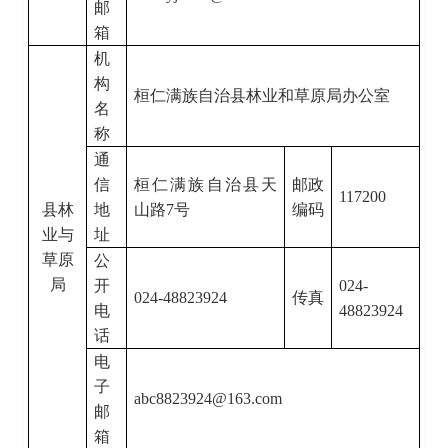
邮
箱
机
构
桓仁满族自治县林业和草原局办公室
名
称
通
信
桓仁满族自治县天
邮政
117200
县林
地
山路
7号
编码
业与
址
草原
公
局
开
024-
024-48823924
传真
电
48823924
话
电
子
abc8823924@163.com
邮
箱