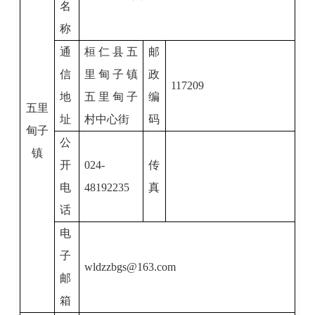
名
称
通
桓仁县五
邮
信
里甸子镇
政
117209
地
五里甸子
编
五里
址
村中心街
码
甸子
公
镇
开
024-
传
电
48192235
真
话
电
子
wldzzbgs@163.com
邮
箱