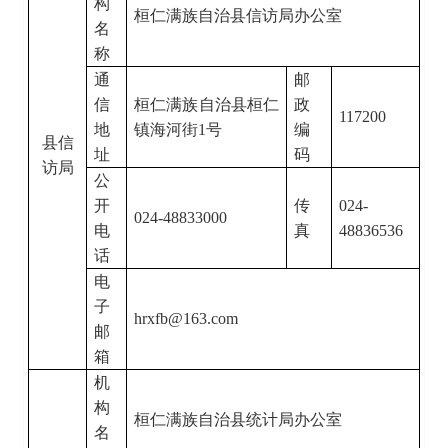
构
桓仁满族自治县信访局办公室
名
称
通
邮
信
桓仁满族自治县桓仁
政
117200
地
镇海河街
1号
编
县信
址
码
访局
公
开
传
024-
024-48833000
电
真
48836536
话
电
子
hrxfb@163.com
邮
箱
机
构
桓仁满族自治县统计局办公室
名