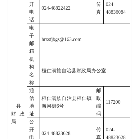
开
传
024-
024-48822422
电
真
48836084
话
电
子
hrxsfjbgs@163.com
邮
箱
机
构
桓仁满族自治县财政局办公室
名
称
通
邮
信
桓仁满族自治县桓仁镇
政
117200
县
地
海河街
6
号
编
财政
址
码
局
公
开
传
024-
024-48823628
电
真
48823628