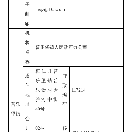
子
hrsjz@163.com
邮
箱
机
构
普乐堡镇人民政府办公室
名
称
桓仁县普
通
邮
乐堡镇普
信
政
乐堡村大
117214
地
编
雅河中街
普乐
址
码
40
号
堡镇
公
开
024-
传