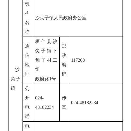
机
构
沙尖子镇人民政府办公室
名
称
桓仁县沙
通
邮
尖子镇下
信
政
甸子村二
117208
地
编
沙
组
址
码
尖子
政府路
1
号
镇
公
开
024-
传
024-48182234
电
48182234
真
话
电