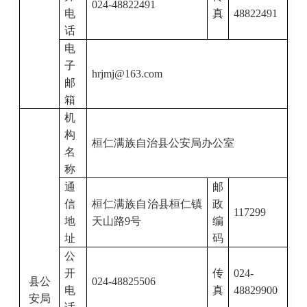
024-48822491
电
真
48822491
话
电
子
hrjmj@163.com
邮
箱
机
构
桓仁满族自治县公安局办公室
名
称
通
邮
信
桓仁满族自治县桓仁镇
政
117299
地
天山路
9
号
编
址
码
公
开
传
024-
县公
024-48825506
电
真
48829900
安局