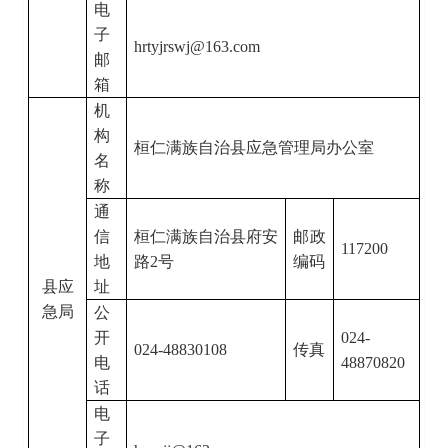
电
子
hrtyjrswj@163.com
邮
箱
机
构
桓仁满族自治县应急管理局办公室
名
称
通
信
桓仁满族自治县府安
邮政
117200
地
路
2号
编码
县应
址
急局
公
开
024-
024-48830108
传真
电
48870820
话
电
子