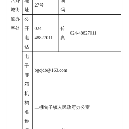
八卦
地
编
27
号
城街
址
码
道办
公
事处
开
024-
传
024-48827011
电
48827011
真
话
电
子
bgcjdb@163.com
邮
箱
机
构
二棚甸子镇人民政府办公室
名
称