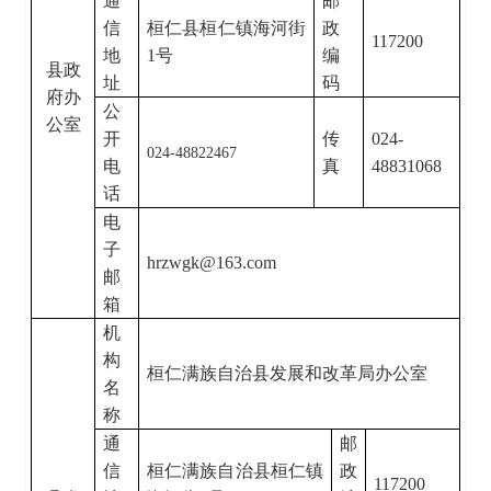
通
邮
信
桓仁县桓仁镇海河街
政
117200
地
1号
编
县政
址
码
府办
公
公室
开
传
024-
024-48822467
电
真
48831068
话
电
子
hrzwgk@163.com
邮
箱
机
构
桓仁满族自治县发展和改革局
办公室
名
称
通
邮
信
桓仁满族自治县桓仁镇
政
117200