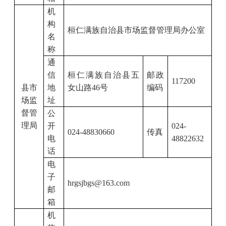
机
构
桓仁满族自治县市场监督管理局办公室
名
称
通
信
桓仁满族自治县五
邮政
117200
县市
地
女山路
46号
编码
场监
址
督管
公
理局
开
024-
024-48830660
传真
电
48822632
话
电
子
hrgsjbgs@163.com
邮
箱
机