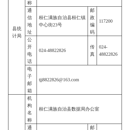
称
通
邮
信
桓仁满族自治县
桓仁镇
政
117200
地
中心街
23
号
编
县统
址
码
计局
公
开
传
024-
024-48822826
电
真
48822826
话
电
子
tjj8822826@163.com
邮
箱
机
构
桓仁满族自治县数据局办公室
名
称
通
邮