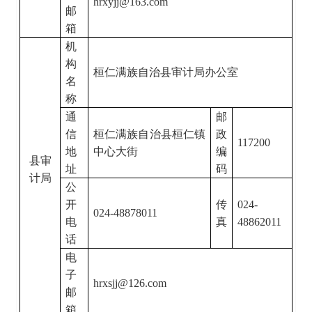
hrxyjj@163.com
邮
箱
机
构
桓仁满族自治县审计局办公室
名
称
通
邮
信
桓仁满族自治县桓仁镇
政
117200
地
中心大街
编
县审
址
码
计局
公
开
传
024-
024-48878011
电
真
48862011
话
电
子
hrxsjj@126.com
邮
箱