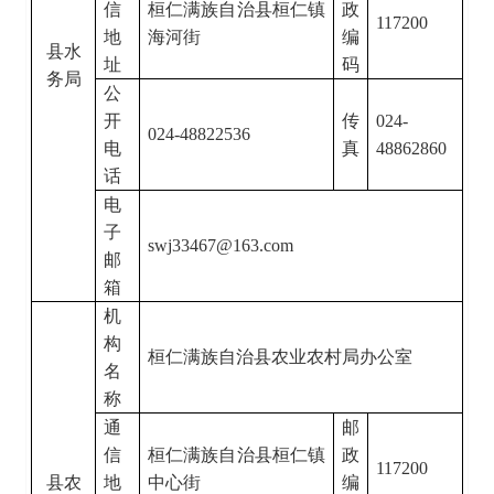
信
桓仁满族自治县桓仁镇
政
117200
地
海河街
编
县水
址
码
务局
公
开
传
024-
024-48822536
电
真
48862860
话
电
子
swj33467@163.com
邮
箱
机
构
桓仁满族自治县农业农村局办公室
名
称
通
邮
信
桓仁满族自治县桓仁镇
政
117200
县农
地
中心街
编