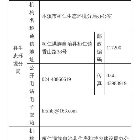
机
构
本溪市桓仁生态环境分局办公室
名
称
通
邮
信
桓仁满族自治县桓仁镇
政
117200
县生
地
香山路
38
号
编
态环
址
码
境分
公
局
开
传
024-
024-48866619
电
真
43983919
话
电
子
hrxhbj@163.com
邮
箱
机
构
桓仁满族自治县住房和城乡建设局办公