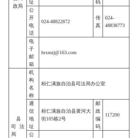
址
码
政局
公
开
传
024-
024-48822872
电
真
48838773
话
电
子
hrxmzj@163.com
邮
箱
机
构
桓仁满族自治县司法局办公室
名
称
通
邮
信
桓仁满族自治县黄河大
政
117200
县
地
街
105
栋
2
号
编
司法
址
码
局
公