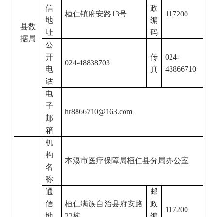
信
政
桓仁镇府安路
13号
117200
地
编
县数
址
码
据局
公
开
传
024-
024-48838703
电
真
48866710
话
电
子
hr8866710@163.com
邮
箱
机
构
本溪市医疗保障局桓仁县分局办公室
名
称
通
邮
信
桓仁满族自治县府安路
政
117200
地
22栋
编