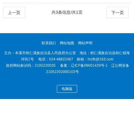
地周边景色的建议》（第4014号）答复
共3条信息/共1页
上一页
下一页
联系我们
网站地图
网站声明
主办：本溪市桓仁满族自治县人民政府办公室 地址：桓仁满族自治县桓仁镇海
河街1号 电话：024-48822467 邮箱：hrzfb@163.com
政府网站标识码：2105220035 备案：
辽ICP备09001429号-1
辽公网安备
21052202000103号
电脑版