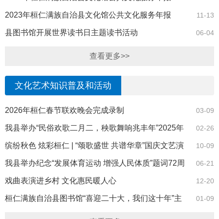
2023年桓仁满族自治县文化馆公共文化服务年报
11-13
县图书馆开展世界读书日主题读书活动
06-04
查看更多>>
文化艺术知识普及和活动
2026年桓仁春节联欢晚会完成录制
03-09
我县举办“民俗欢歌二月二，秧歌舞响兆丰年”2025年
02-26
民俗秧歌汇演活动
缤纷秋色 炫彩桓仁 | “颂歌盛世 共谱华章”国庆文艺演
10-09
出人气拉满！
我县举办纪念“发展体育运动 增强人民体质”题词72周
06-21
年文艺汇演活动
戏曲表演进乡村 文化惠民暖人心
12-20
桓仁满族自治县图书馆“喜迎二十大，我们这十年”主
01-09
题征文活动