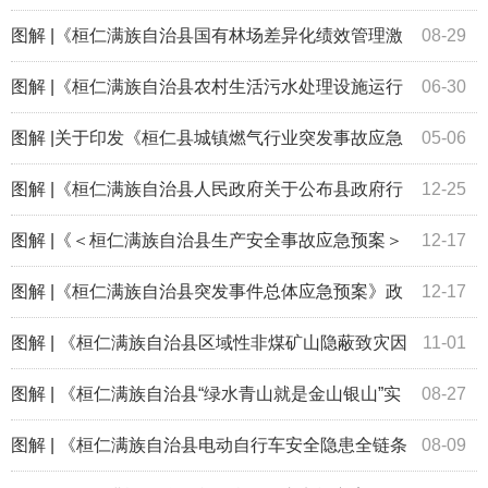
工试点企业实施方案》解读
图解 |《桓仁满族自治县国有林场差异化绩效管理激
08-29
励机制实施方案（试行）》解读
图解 |《桓仁满族自治县农村生活污水处理设施运行
06-30
维护（停用）管理办法（试行）》解读
图解 |关于印发《桓仁县城镇燃气行业突发事故应急
05-06
预案》解读
图解 |《桓仁满族自治县人民政府关于公布县政府行
12-25
政规范性文件清理结果的决定》解读
图解 |《＜桓仁满族自治县生产安全事故应急预案＞
12-17
等9个应急预案》政策解读
图解 |《桓仁满族自治县突发事件总体应急预案》政
12-17
策解读
图解 | 《桓仁满族自治县区域性非煤矿山隐蔽致灾因
11-01
素 普查工作方案》政策解读
图解 | 《桓仁满族自治县“绿水青山就是金山银山”实
08-27
践创新基地建设实施方案（2023—2027...
图解 | 《桓仁满族自治县电动自行车安全隐患全链条
08-09