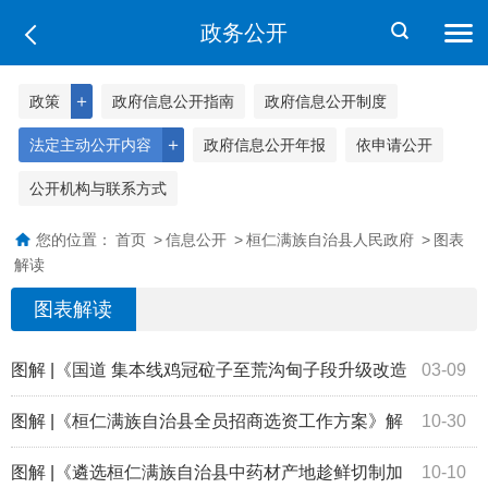
政务公开
＋
政策
政府信息公开指南
政府信息公开制度
＋
法定主动公开内容
政府信息公开年报
依申请公开
公开机构与联系方式
您的位置：
首页
>
信息公开
>
桓仁满族自治县人民政府
>
图表
解读
图表解读
图解 |《国道 集本线鸡冠砬子至荒沟甸子段升级改造
03-09
工程 建设项目征地动迁补偿实施方案》解读
图解 |《桓仁满族自治县全员招商选资工作方案》解
10-30
读
图解 |《遴选桓仁满族自治县中药材产地趁鲜切制加
10-10