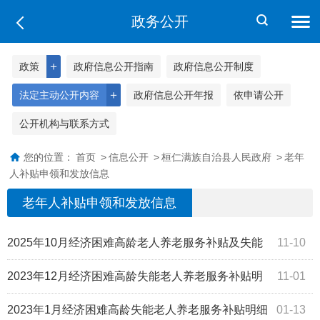
政务公开
＋
政策
政府信息公开指南
政府信息公开制度
＋
法定主动公开内容
政府信息公开年报
依申请公开
公开机构与联系方式
您的位置：
首页
>
信息公开
>
桓仁满族自治县人民政府
>
老年
人补贴申领和发放信息
老年人补贴申领和发放信息
2025年10月经济困难高龄老人养老服务补贴及失能
11-10
老人护理补贴明细表及资金需求表
2023年12月经济困难高龄失能老人养老服务补贴明
11-01
细表及资金需求表
2023年1月经济困难高龄失能老人养老服务补贴明细
01-13