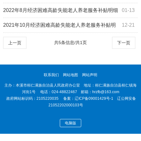
表及资金需求表
2022年8月经济困难高龄失能老人养老服务补贴明细
01-13
表及资金需求表
2021年10月经济困难高龄失能老人养老服务补贴明
12-21
细表及资金需求表
共5条信息/共1页
上一页
下一页
联系我们
网站地图
网站声明
主办：本溪市桓仁满族自治县人民政府办公室 地址：桓仁满族自治县桓仁镇海
河街1号 电话：024-48822467 邮箱：hrzfb@163.com
政府网站标识码：2105220035 备案：
辽ICP备09001429号-1
辽公网安备
21052202000103号
电脑版