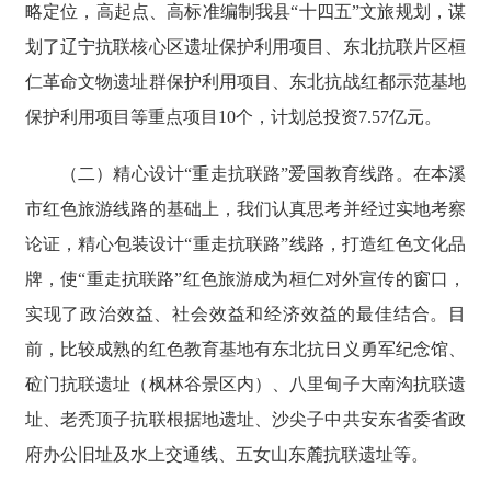
略定位，高起点、高标准编制我县“十四五”文旅规划，谋
划了辽宁抗联核心区遗址保护利用项目、东北抗联片区桓
仁革命文物遗址群保护利用项目、东北抗战红都示范基地
保护利用项目等重点项目10个，计划总投资7.57亿元。
（二）精心设计“重走抗联路”爱国教育线路。在本溪
市红色旅游线路的基础上，我们认真思考并经过实地考察
论证，精心包装设计“重走抗联路”线路，打造红色文化品
牌，使“重走抗联路”红色旅游成为桓仁对外宣传的窗口，
实现了政治效益、社会效益和经济效益的最佳结合。目
前，比较成熟的红色教育基地有东北抗日义勇军纪念馆、
砬门抗联遗址（枫林谷景区内）、八里甸子大南沟抗联遗
址、老秃顶子抗联根据地遗址、沙尖子中共安东省委省政
府办公旧址及水上交通线、五女山东麓抗联遗址等。