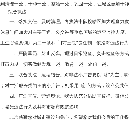
做到清理一处，干净一处，整治一处，巩固一处，让城区更加干
综合执法：
一、落实责任、及时清理。各执法中队按辖区加大巡查力度
日休息时间加大对主要干道、公交站等重点区域的巡查监控力度
境卫生管理条例》第二十条和“门前三包”责任制，依法对违法行
二、严防重罚、防止反弹。通过日常巡查、突击检查等方式
的打击力度，切实做到发现一起、教育一起、处罚一起。
三、联合执法，疏堵结合。对非法小广告要以“堵”为主，
度；对生活服务类为主的小广告，则采用“疏”的方式，设立公共
四、广泛宣传、营造舆论。我大队充分借助宣传栏、微信公
规，曝光违法行为及其对市容市貌的影响。
非常感谢您对城市建设的关心，希望您对我们今后的工作提