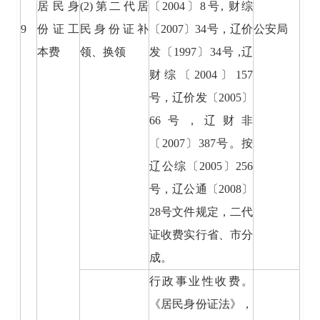
居民身
(2)第二代居
〔2004〕8号, 财综
9
份证工
民身份证补
〔2007〕34号，辽价
公安局
本费
领、换领
发〔1997〕34号 ,辽
财综〔2004〕157
号，辽价发〔2005〕
66号，辽财非
〔2007〕387号。按
辽公综〔2005〕256
号，辽公通〔2008〕
28号文件规定，二代
证收费实行省、市分
成。
行政事业性收费。
《居民身份证法》，