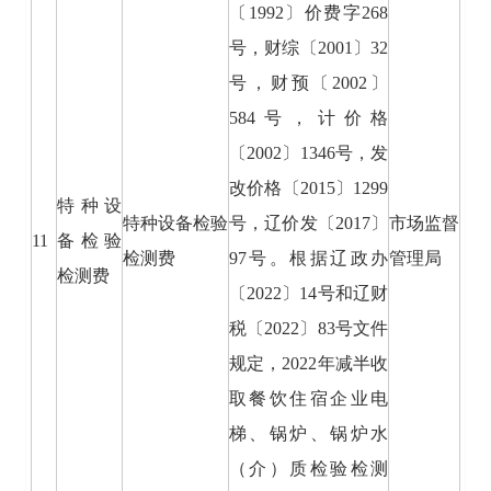
〔1992〕价费字268
号，财综〔2001〕32
号，财预〔2002〕
584号，计价格
〔2002〕1346号，发
改价格〔2015〕1299
特种设
特种设备检验
号，辽价发〔2017〕
市场监督
11
备检验
检测费
97号。根据辽政办
管理局
检测费
〔2022〕14号和辽财
税〔2022〕83号文件
规定，2022年减半收
取餐饮住宿企业电
梯、锅炉、锅炉水
（介）质检验检测