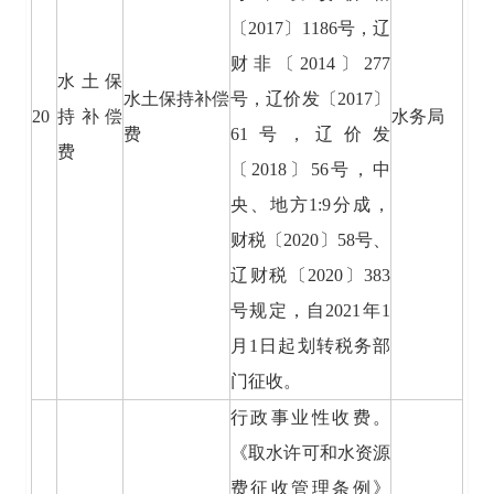
〔2017〕1186号，辽
财非〔2014〕277
水土保
水土保持补偿
号，辽价发〔2017〕
20
持补偿
水务局
费
61号，辽价发
费
〔2018〕56号，中
央、地方1:9分成，
财税〔2020〕58号、
辽财税〔2020〕383
号规定，自2021年1
月1日起划转税务部
门征收。
行政事业性收费。
《取水许可和水资源
费征收管理条例》