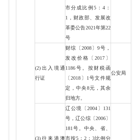
市分成比例5：4：
1，财政部、发展改
革委公告2021年第22
号
财综〔2008〕9号，
发改价格〔2017〕
(2)出入境通
1186号。按财税函
公安局
行证
〔2018〕1号文件规
定，中央8元，其余
归地方。
辽公境〔2004〕131
号，辽公综〔2006〕
181号。中央、省、
(3)往来港澳
市按5：2：3比例分