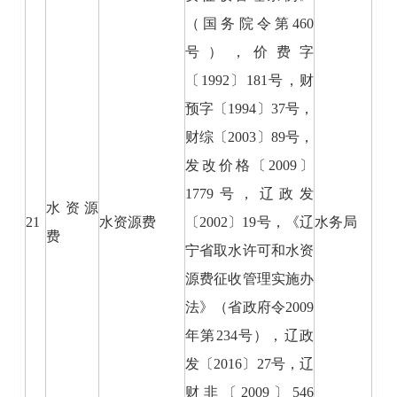
（国务院令第460
号），价费字
〔1992〕181号，财
预字〔1994〕37号，
财综〔2003〕89号，
发改价格〔2009〕
1779号，辽政发
水资源
21
水资源费
〔2002〕19号，《辽
水务局
费
宁省取水许可和水资
源费征收管理实施办
法》（省政府令2009
年第234号），辽政
发〔2016〕27号，辽
财非〔2009〕546