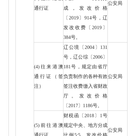
公安局
通行证
成，发改价格
〔2019〕914号，辽
发改收费〔2019〕
384号。
辽公境〔2004〕131
号，辽公综〔2006〕
(4)往来港澳
181号，规定由省厅
通行证（签
负责制作的各种有效
公安局
注）
签注收费缴入省财政
厅。发改价格
〔2017〕1186号。
财税函〔2018〕1号
(5)前往港澳
规定中央、地方分成
公安局
通行证
比例5:5。发改价格