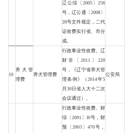
辽公综〔2005〕256
号，辽公通〔2008〕
28号文件规定，二代
证收费实行省、市分
成。
行政事业性收费。辽
财非〔2011〕220
养犬管
号，《辽宁省养犬管
10
养犬管理费
公安局
理费
理条例》（2014年5
月30日省人大十二次
会议通过）。
行政事业性收费。财
综〔2001〕l0号，财
预〔2003〕470号，