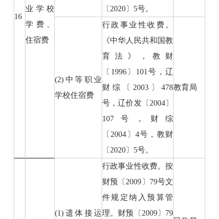
业学校
〔2020〕5号。
16
学费、
行政事业性收费。
住宿费
《中华人民共和国教
育法》，教财
〔1996〕101号，辽
(2)中等职业
财综〔2003〕478
教育局
学校住宿费
号，辽价发〔2004〕
107号，财综
〔2004〕4号，教财
〔2020〕5号。
行政事业性收费。按
财预〔2009〕79号文
件规定纳入预算管
(1)遗体接运
理。财预〔2009〕79