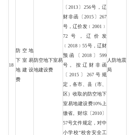
〔2013〕256号，辽
财非函〔2015〕267
号，辽价发﹝2001﹞
72号，辽价发
﹝2018﹞55号，辽财
防空地
预函〔2018〕599
下室易
防空地下室易
人防地震
18
号。按辽财非函
地建设
地建设费
局
〔2015〕267号规
费
定，各市、县（市、
区）收取的防空地下
室易地建设费10%上
缴省。财综〔2010〕
57号文件规定，对中
小学校“校舍安全工