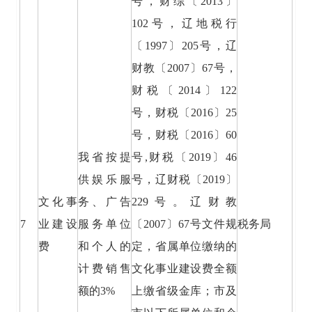
号，财综〔2013〕
102号，辽地税行
〔1997〕205号，辽
财教〔2007〕67号，
财税〔2014〕122
号，财税〔2016〕25
号，财税〔2016〕60
我省按提
号,财税〔2019〕46
供娱乐服
号，辽财税〔2019〕
文化事
务、广告
229号。辽财教
7
业建设
服务单位
〔2007〕67号文件规
税务局
费
和个人的
定，省属单位缴纳的
计费销售
文化事业建设费全额
额的3%
上缴省级金库；市及