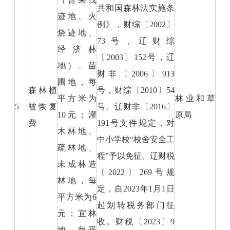
共和国森林法实施条
迹地、火
例》，财综〔2002〕
烧迹地、
73号，辽财综
经济林
〔2003〕152号，辽
地）、苗
财非〔2006〕913
圃地，每
森林植
号，财综〔2010〕54
平方米为
林业和草
5
被恢复
号。辽财非〔2016〕
10元；灌
原局
费
191号文件规定，对
木林地、
中小学校“校舍安全工
疏林地、
程”予以免征。辽财税
未成林造
〔2022〕269号规
林地，每
定，自2023年1月1日
平方米为6
起划转税务部门征
元；宜林
收。财税〔2023〕9
地，每平