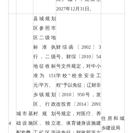
2027年12月31日。
县城规划
区参照市
区二级地
标准执
财综函〔2002〕3
行，二级
号。财综〔2010〕54
地征收标
号文件规定，对中小
准为 151
学校“校舍安全工
元/平方。
程”予以免征；辽财非
乡镇规划
〔2010〕950号，发
区、行政
改投资〔2014〕2091
城市基
村规划
号规定，对医疗、养
住房和城
4
础设施
区、独立
老、体育健身设施建
乡建设局
配套费
工矿区等
设免征；财政部等六