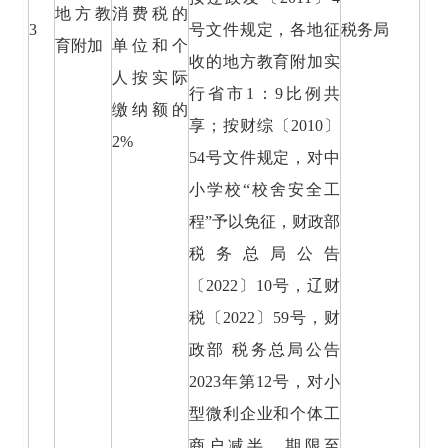
地方教
消费税的
3
号文件规定，各地征
税务局
育附加
单位和个
收的地方教育附加实
人按实际
行省市1：9比例共
缴纳额的
享；按财综〔2010〕
2%
54号文件规定，对中
小学校“校舍安全工
程”予以免征，财政部
税务总局公告
〔2022〕10号，辽财
税〔2022〕59号，财
政部 税务总局公告
2023年第12号，对小
型微利企业和个体工
商户减半，期限至