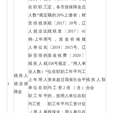
在职职工
定，各市按保障金总
人数*规定
额的20%上缴省；财
安排残疾
税〔2017〕18号，辽
人就业比
残联发〔2017〕41
例-上年用
号，发改价格规
人单位实
〔2019〕2015号。辽
际安排的
发改收费〔2020〕
残疾人就
358号规定，“用人单
业人数）*
位在职职工年平均工
残疾人
上年用人
资未超过我省社会平
残疾人联
1
就业保
单位在职
均工资2倍（含）
合会
障金
职工年平
的，按用人单位在职
均工资
职工年平均工资计征
（用人单
残保金；用人单位在