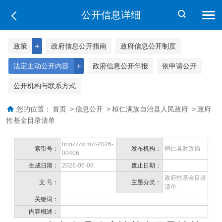
公开信息详细
＋
政策
政府信息公开指南
政府信息公开制度
＋
法定主动公开内容
政府信息公开年报
依申请公开
公开机构与联系方式
您的位置：
首页
>
信息公开
>
桓仁满族自治县人民政府
>
政府
性基金目录清单
hrmzzzxrmzf-2026-
索引号：
发布机构：
桓仁县财政局
00406
生成日期：
2026-06-08
废止日期：
政府性基金目录
文 号：
主题分类：
清单
关键词：
内容概述：