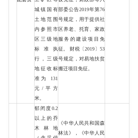
城镇国有
部委公告2019年第76
土地范围
号规定，用于提供社
内参照市
区养老、托育、家政
区三级地
服务的建设项目免
标准执
征。 财税〔2019〕53
行，三级
号规定，对易地扶贫
地征收标
搬迁项目免征。
准为 131
元/平方
米。
郁闭度0.2
以上的乔
《中华人民共和国森
木林地
林法》，《中华人民
（含采伐