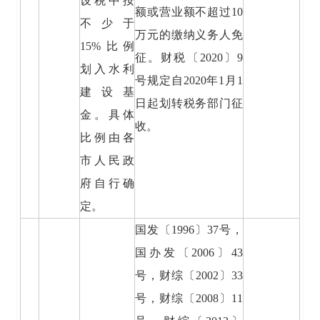
设税中按
额或营业额不超过10
不少于
万元的缴纳义务人免
15%比例
征。财税〔2020〕9
划入水利
号规定自2020年1月1
建设基
日起划转税务部门征
金。具体
收。
比例由各
市人民政
府自行确
定。
国发〔1996〕37号，
国办发〔2006〕43
号，财综〔2002〕33
号，财综〔2008〕11