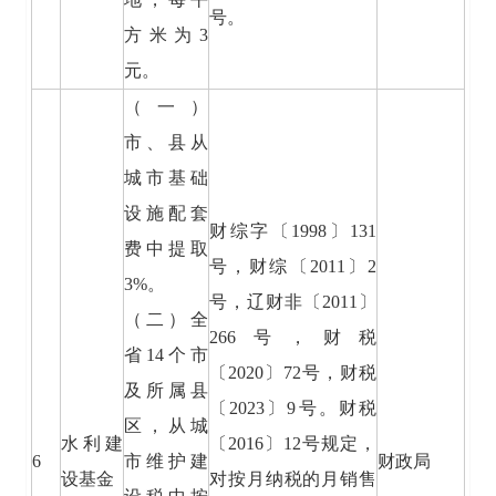
号。
方米为3
元。
（一）
市、县从
城市基础
设施配套
财综字〔1998〕131
费中提取
号，财综〔2011〕2
3%。
号，辽财非〔2011〕
（二）全
266号，财税
省14个市
〔2020〕72号，财税
及所属县
〔2023〕9号。财税
区，从城
水利建
〔2016〕12号规定，
6
市维护建
财政局
设基金
对按月纳税的月销售