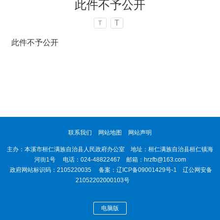
此件不予公开
T
T
此件不予公开
联系我们
网站地图
网站声明
主办：本溪市桓仁满族自治县人民政府办公室 地址：桓仁满族自治县桓仁镇海
河街1号 电话：024-48822467 邮箱：hrzfb@163.com
政府网站标识码：2105220035 备案：
辽ICP备09001429号-1
辽公网安备
21052202000103号
电脑版