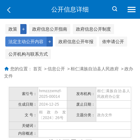
公开信息详细
＋
政策
政府信息公开指南
政府信息公开制度
＋
法定主动公开内容
政府信息公开年报
依申请公开
公开机构与联系方式
您的位置：
首页
>
信息公开
>
桓仁满族自治县人民政府
>
政办
文件
hrmzzzxrmzf-
桓仁满族自治县人
索引号：
发布机构：
2025-00014
民政府办公室
生成日期：
2024-12-25
废止日期：
桓政办发
文 号：
主题分类：
政办文件
〔2024〕26号
关键词：
内容概述：