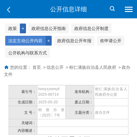
公开信息详细
＋
政策
政府信息公开指南
政府信息公开制度
＋
法定主动公开内容
政府信息公开年报
依申请公开
公开机构与联系方式
您的位置：
首页
>
信息公开
>
桓仁满族自治县人民政府
>
政办
文件
hrmzzzxrmzf-
桓仁满族自治县人
索引号：
发布机构：
2025-00714
民政府办公室
生成日期：
2025-05-20
废止日期：
桓政办发
文 号：
主题分类：
政办文件
〔2025〕7号
关键词：
内容概述：