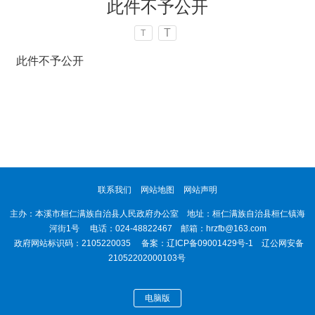
此件不予公开
T
T
此件不予公开
联系我们
网站地图
网站声明
主办：本溪市桓仁满族自治县人民政府办公室 地址：桓仁满族自治县桓仁镇海
河街1号 电话：024-48822467 邮箱：hrzfb@163.com
政府网站标识码：2105220035 备案：
辽ICP备09001429号-1
辽公网安备
21052202000103号
电脑版