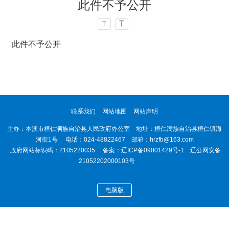
​此件不予公开
T
T
此件不予公开
联系我们
网站地图
网站声明
主办：本溪市桓仁满族自治县人民政府办公室 地址：桓仁满族自治县桓仁镇海
河街1号 电话：024-48822467 邮箱：hrzfb@163.com
政府网站标识码：2105220035 备案：
辽ICP备09001429号-1
辽公网安备
21052202000103号
电脑版