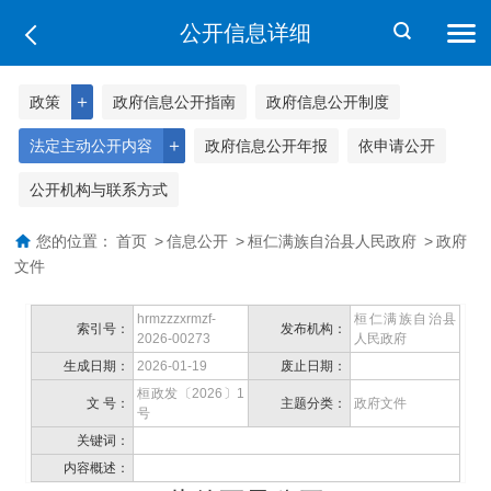
公开信息详细
＋
政策
政府信息公开指南
政府信息公开制度
＋
法定主动公开内容
政府信息公开年报
依申请公开
公开机构与联系方式
您的位置：
首页
>
信息公开
>
桓仁满族自治县人民政府
>
政府
文件
hrmzzzxrmzf-
桓仁满族自治县
索引号：
发布机构：
2026-00273
人民政府
生成日期：
2026-01-19
废止日期：
桓政发〔2026〕1
文 号：
主题分类：
政府文件
号
关键词：
内容概述：