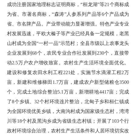
成功注册国家地理标志证明商标，“桓龙湖”等21个商标成
为省、市著名商标，“森涛”人参系列产品等6个产品成为
省、市名牌产品。产业带动能力显著增强。特色产业专业
村发展迅速，平欧大榛子等产业已经具备一定规模，老黑
山村成为全国“一村一品”示范村；全县市级以上农事龙头
企业发展到68个，农民专业合作社发展到230个，直接带
动2.5万户农户增收致富。农村生产生活环境全面优化。
建设和修复农田水利工程221处，实施节水滴灌工程2万
亩，新建和维修梯田1.7万亩，建成农户新型储粮仓3500
个，完成土地综合整治5.1万亩，新增耕地4417亩；完成
了8个乡镇、32个村环境连片整治，北甸子乡和桓仁镇成
为全国环境优美乡镇，大南沟村成为国家级生态村，湾湾
川等18个村及黑沟乡成为省级生态村镇；开展了103个行
政村环境综合治理，农村生产生活条件和人居环境切实改