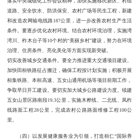
落实中央城镇化工作会议精神，加快实施移民新区、村组
道路、安全饮水、防洪保安、农村广场等民生工程，新建
和改造农网输电线路187公里，进一步改善农村生产生活
条件。要逐步优化农村环境。结合农村环境治理，实施湾
湾川、柞木台子等10个村的“美丽乡村”建设，努力在环境
治理、住房条件、亮化美化等方面实现新突破。
切实改善城乡交通条件。要全力推进重大交通项目建设。
加快田桓铁路征占搬迁，确保工程按计划实施；积极开展
桓集铁路、本桓高速、五女山通用机场等项目前期工作，
争取早日开工建设。要切实加大城乡公路建设力度。续建
五女山景区路南段19.3公里，实施木桦线、二北线、凤柞
线路面工程28公里，完成农村公路路面维修工程100公
里。
（四）以发展健康服务业为引领，打造桓仁“国际养