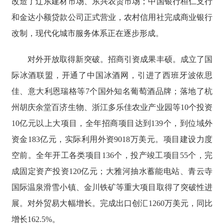
改造了辽东建材市场、东兴农贸市场；中国银行桓仁支行
和金达小额贷款公司正式营业，农村信用社完成商业银行
改制，现代化城市服务体系正在逐步形成。
对外开放取得新突破。招商引资成果丰硕。成立了国
际冰酒联盟，开通了中国冰酒网，引进了西班牙波依思
佳、意大利恩瑞格等7个国外知名葡萄酒品牌；落地了杭
州胡庆余堂百济生物、浙江多乐佳农业产业园等10个投资
10亿元以上大项目，全年招商项目达到139个，到位域外
资金183亿元，实际利用外资9018万美元。项目建设力度
空前。全年开工各类项目136个，投产竣工项目55个，完
成固定资产投资120亿元；大雅河抽水蓄能电站、青云寺
国际温泉滑雪小镇、金川铁矿等重大项目取得了突破性进
展。对外贸易大幅增长。完成出口创汇1260万美元，同比
增长162.5%。