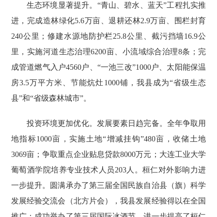
生态环境显著提升。“青山、碧水、蓝天”工程扎实推
进，完成造林绿化5.6万亩、退耕还林2.9万亩、围栏封育
240公里；修建水源地防护栏25.8公里、截污挡墙16.9公
里，实施河道生态治理6200亩、小流域综合治理8条；完
成管道燃气入户4560户、“一池三改”1000户、太阳能保温
房3.5万平方米、节能炕灶1000铺，我县成为“省级生态
县”和“省级森林城市”。
投资环境更加优化。发展要素日趋完备。全年争取用
地指标1000亩，实施土地“增减挂钩”480亩，收储土地
3069亩；争取重点企业贴息贷款8000万元；大连工业大学
葡萄酒学院培养专业技术人员203人。桓仁对外影响力进
一步提升。圆满承办了第三届全国民族自治县（旗）科学
发展经验交流会（北方片会），我县发展经验得以在全国
推广；成功举办了第三届国际冰酒节，进一步提高了桓仁