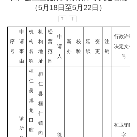
（5月18日至5月22日）
T
T
申
机
机
经
申
行政许可
序
请
构
构
营
新
校
延
变
注
请
决定文书
号
事
名
地
范
办
验
续
更
销
人
号
由
称
址
围
桓
桓
仁
仁
吴
县
旭
桓
龙
仁
诊
口
镇
桓卫销证
所
腔
向
徐
字