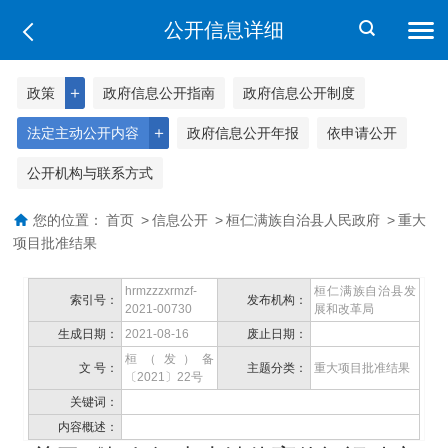
公开信息详细
＋
政策
政府信息公开指南
政府信息公开制度
＋
法定主动公开内容
政府信息公开年报
依申请公开
公开机构与联系方式
您的位置：
首页
>
信息公开
>
桓仁满族自治县人民政府
>
重大
项目批准结果
hrmzzzxrmzf-
桓仁满族自治县发
索引号：
发布机构：
2021-00730
展和改革局
生成日期：
2021-08-16
废止日期：
桓（发）备
文 号：
主题分类：
重大项目批准结果
〔2021〕22号
关键词：
内容概述：